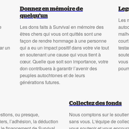
Donnez en mémoire de
Leg
quelqu’un
Les 
e
Les dons faits à Survival en mémoire des
autoc
êtres chers qui vous ont quittés sont une
malh
façon de rendre hommage à une personne
court
ar un
qui a eu un impact positif dans votre vie tout
testa
en soutenant une cause qui vous tient à
soute
cœur. Quelle que soit son importance, votre
vous 
don contribuera à garantir l’avenir des
pourr
peuples autochtones et de leurs
générations futures.
Collectez des fonds
estions, ou presque,
Nous comptons sur le soutien 
ers, l’adhésion, la déduction
sans vous. L'équipe de collec
e le financement de Survival.
vous soutenir et vous encour