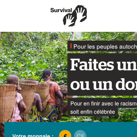
Pour les peuples autocht
Faites un
ou un do
Pour en finir avec le racism
soit enfin célébrée
€
C$
Votre monnaie :