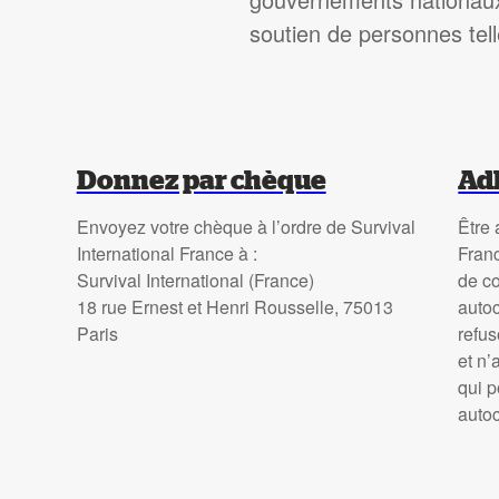
soutien de personnes tel
Donnez par chèque
Adh
Envoyez votre chèque à l’ordre de Survival
Être 
International France à :
Fran
Survival International (France)
de co
18 rue Ernest et Henri Rousselle, 75013
autoc
Paris
refu
et n’
qui p
auto