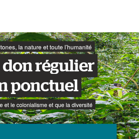
ones, la nature et toute l’humanité
 don régulier
n ponctuel
e et le colonialisme et que la diversité