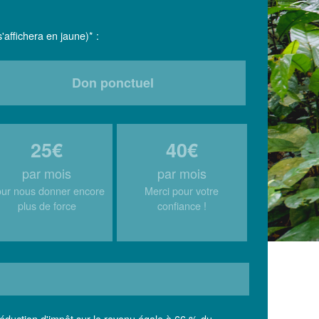
'affichera en jaune)* :
Don ponctuel
25€
40€
par mois
par mois
ur nous donner encore
Merci pour votre
plus de force
confiance !
réduction d'impôt sur le revenu égale à 66 % du