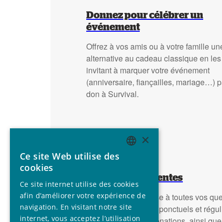
Donnez pour célébrer un
événement
Offrez à vos amis ou à votre famille un
alternative au cadeau classique en les
invitant à marquer votre événement
(anniversaire, fiançailles, mariage…) p
don à Survival.
×
Ce site Web utilise des
ENGLISH
cookies
GERMAN
Question fréquentes
Ce site internet utilise des cookies
SPANISH
afin d’améliorer votre expérience de
Trouvez ici la réponse à toutes vos qu
navigation. En visitant notre site
concernant les dons ponctuels et réguli
FRENCH
internet, vous acceptez l’utilisation
fiscale, les legs et donations, ainsi qu