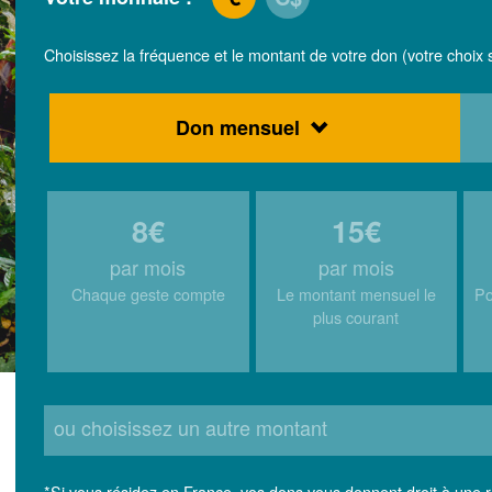
Choisissez la fréquence et le montant de votre don (votre choix s
Don mensuel
8€
15€
par mois
par mois
Chaque geste compte
Le montant mensuel le
Po
plus courant
ou choisissez un autre montant
*Si vous résidez en France, vos dons vous donnent droit à une 