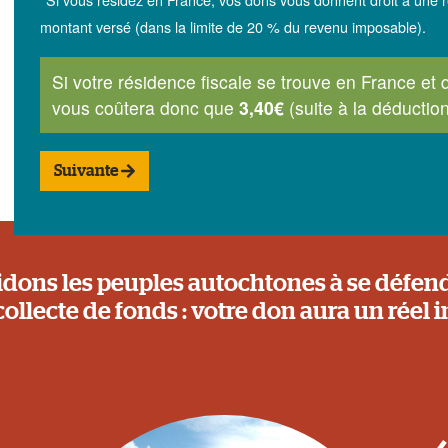
montant versé (dans la limite de 20 % du revenu imposable).
Si votre résidence fiscale se trouve en France et
vous coûtera donc que
3,40€
(suite à la déductio
Suivante
idons les peuples autochtones à se défend
collecte de fonds : votre don aura un réel 