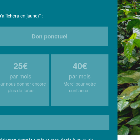
'affichera en jaune)* :
Don ponctuel
25€
40€
par mois
par mois
ur nous donner encore
Merci pour votre
plus de force
confiance !
réduction d'impôt sur le revenu égale à 66 % du