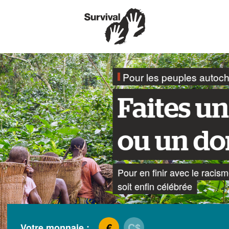
Pour les peuples autocht
Faites un
ou un do
Pour en finir avec le racism
soit enfin célébrée
€
C$
Votre monnaie :