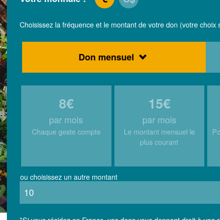
Choisissez la fréquence et le montant de votre don (votre choix s
Don mensuel
8€
15€
par mois
par mois
Chaque geste compte
Le montant mensuel le
Po
plus courant
ou choisissez un autre montant
*Si vous résidez en France, vos dons vous donnent droit à une 