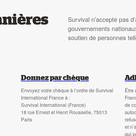
anières
Survival n’accepte pas d
gouvernements nationaux 
soutien de personnes tel
Donnez par chèque
Adh
Envoyez votre chèque à l’ordre de Survival
Être 
International France à :
Fran
Survival International (France)
de co
18 rue Ernest et Henri Rousselle, 75013
autoc
Paris
refu
et n’
qui p