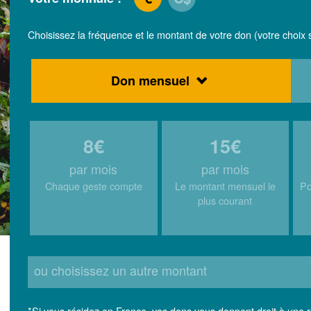
Choisissez la fréquence et le montant de votre don (votre choix s
Don mensuel
8€
15€
par mois
par mois
Chaque geste compte
Le montant mensuel le
Po
plus courant
ou choisissez un autre montant
*Si vous résidez en France, vos dons vous donnent droit à une 