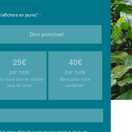
'affichera en jaune)* :
Don ponctuel
25€
40€
par mois
par mois
ur nous donner encore
Merci pour votre
plus de force
confiance !
réduction d'impôt sur le revenu égale à 66 % du