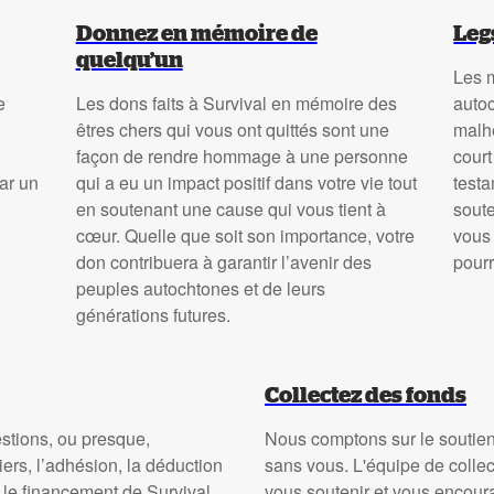
Donnez en mémoire de
Leg
quelqu’un
Les 
e
Les dons faits à Survival en mémoire des
autoc
êtres chers qui vous ont quittés sont une
malh
façon de rendre hommage à une personne
court
ar un
qui a eu un impact positif dans votre vie tout
testa
en soutenant une cause qui vous tient à
soute
cœur. Quelle que soit son importance, votre
vous 
don contribuera à garantir l’avenir des
pourr
peuples autochtones et de leurs
générations futures.
Collectez des fonds
estions, ou presque,
Nous comptons sur le soutien 
ers, l’adhésion, la déduction
sans vous. L'équipe de collec
e le financement de Survival.
vous soutenir et vous encour