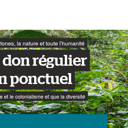
ones, la nature et toute l’humanité
 don régulier
n ponctuel
e et le colonialisme et que la diversité