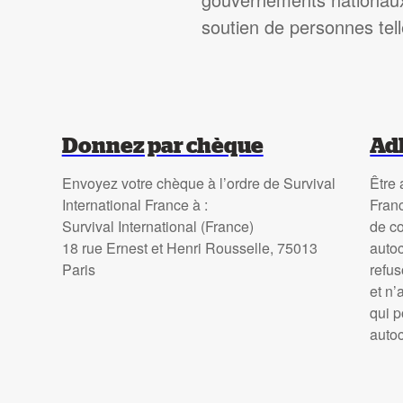
soutien de personnes tel
Donnez par chèque
Adh
Envoyez votre chèque à l’ordre de Survival
Être 
International France à :
Fran
Survival International (France)
de co
18 rue Ernest et Henri Rousselle, 75013
autoc
Paris
refu
et n’
qui p
auto