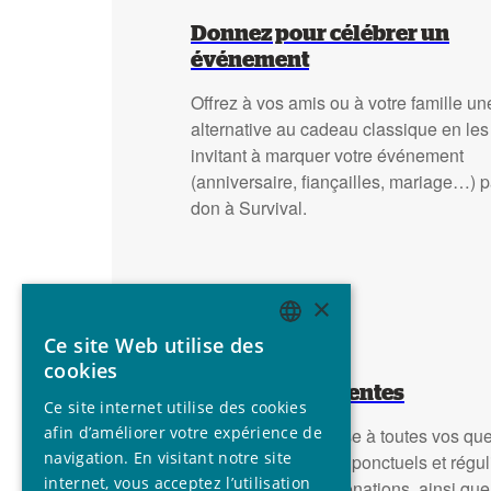
Donnez pour célébrer un
événement
Offrez à vos amis ou à votre famille un
alternative au cadeau classique en les
invitant à marquer votre événement
(anniversaire, fiançailles, mariage…) p
don à Survival.
×
Ce site Web utilise des
ENGLISH
cookies
GERMAN
Question fréquentes
Ce site internet utilise des cookies
SPANISH
afin d’améliorer votre expérience de
Trouvez ici la réponse à toutes vos qu
navigation. En visitant notre site
concernant les dons ponctuels et réguli
FRENCH
internet, vous acceptez l’utilisation
fiscale, les legs et donations, ainsi qu