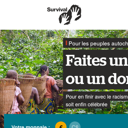
Pour les peuples autocht
Faites un
ou un do
Pour en finir avec le racism
soit enfin célébrée
€
C$
Votre monnaie :